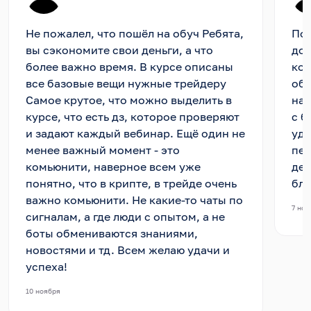
Не пожалел, что пошёл на обуч Ребята,
По 
вы сэкономите свои деньги, а что
дос
более важно время. В курсе описаны
кот
все базовые вещи нужные трейдеру
объ
Самое крутое, что можно выделить в
нач
курсе, что есть дз, которое проверяют
с б
и задают каждый вебинар. Ещё один не
удо
менее важный момент - это
пер
комьюнити, наверное всем уже
дел
понятно, что в крипте, в трейде очень
бла
важно комьюнити. Не какие-то чаты по
7 ноя
сигналам, а где люди с опытом, а не
боты обмениваются знаниями,
новостями и тд. Всем желаю удачи и
успеха!
10 ноября