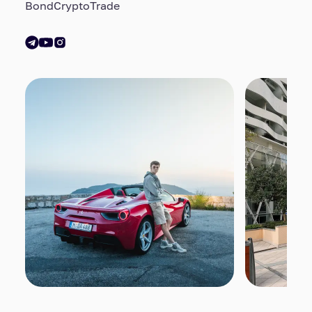
BondCryptoTrade