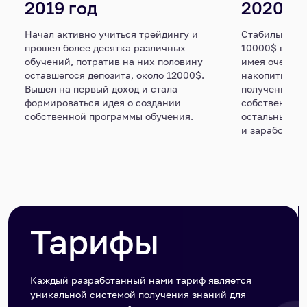
2019 год
2020 г
ать
Начал активно учиться трейдингу и
Стабильно на
прошел более десятка различных
10000$ в мес
обучений, потратив на них половину
имея очень м
ь
оставшегося депозита, около 12000$.
накопить дол
Вышел на первый доход и стала
полученные з
 в
формироваться идея о создании
собственное 
собственной программы обучения.
остальных, и
и заработанн
Тарифы
Каждый разработанный нами тариф является
уникальной системой получения знаний для